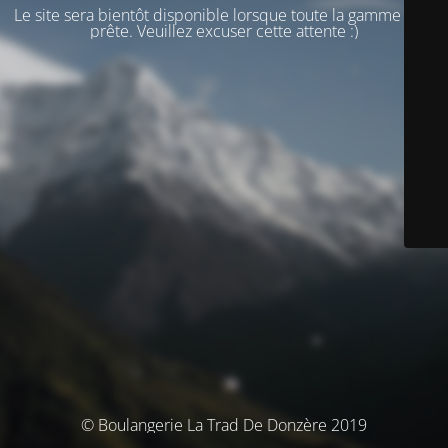
Le site sera bientôt disponible lorsque toute la gamme sera
prête. Veuillez excuser cette attente :)
© Boulangerie La Trad De Donzère 2019