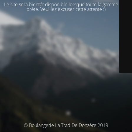
Le site sera bientôt disponible lorsque toute la gamme sera
prête. Veuillez excuser cette attente :)
© Boulangerie La Trad De Donzère 2019